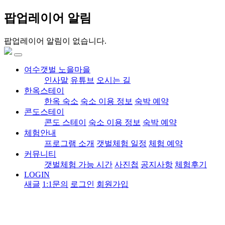
팝업레이어 알림
팝업레이어 알림이 없습니다.
여수갯벌 노을마을
인사말
유튜브
오시는 길
한옥스테이
한옥 숙소
숙소 이용 정보
숙박 예약
콘도스테이
콘도 스테이
숙소 이용 정보
숙박 예약
체험안내
프로그램 소개
갯벌체험 일정
체험 예약
커뮤니티
갯벌체험 가능 시간
사진첩
공지사항
체험후기
LOGIN
새글
1:1문의
로그인
회원가입