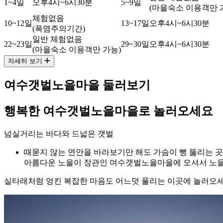
1~4일
오후4시~6시30분
5~9일
(마을숙소 이용객만 
체험없음
10~12일
13~17일
오후4시~6시30분
(폭염주의기간)
일반 체험없음
22~23일
29~30일
오후4시~6시30분
(마을숙소 이용객만 가능)
자세히 보기
여수갯벌노을마을
둘러보기
행복한 여수갯벌노을마을로 놀러오세요
넘실거리는 바다와 드넓은 갯벌
때묻지 않는 연안을 바라보기만 해도 가슴이 뻥 뚫리는 
아름다운 노을이 장관인 여수갯벌노을마을에 오셔서 노을
실타래처럼 엉킨 복잡한 마음도 어느덧 풀리는 이곳에 놀러오세요