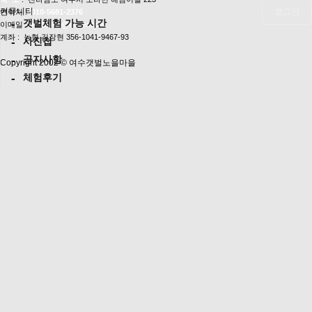
커뮤니티
로그인
연락처 :
010-5681-2376
갯벌체험 가능 시간
이메일 :
mi18841@naver.com
계좌 : 농협 김장현 356-1041-9467-93
사진첩
공지사항
Copyright 2002 ©
여수갯벌노을마을
체험후기