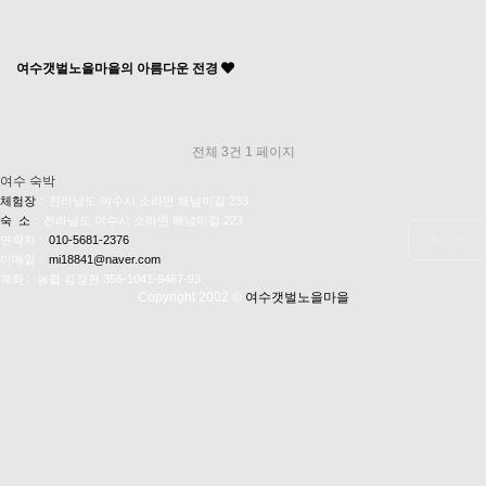
여수갯벌노을마을의 아름다운 전경
전체 3건
1 페이지
여수 숙박
체험장
: 전라남도 여수시 소라면 해넘이길 233
숙 소
: 전라남도 여수시 소라면 해넘이길 223
로그인
연락처 :
010-5681-2376
이메일 :
mi18841@naver.com
계좌 : 농협 김장현 356-1041-9467-93
Copyright 2002 ©
여수갯벌노을마을