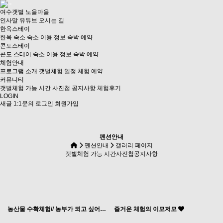
여수갯벌 노을마을
인사말
유튜브
오시는 길
한옥스테이
한옥 숙소
숙소 이용 정보
숙박 예약
콘도스테이
콘도 스테이
숙소 이용 정보
숙박 예약
체험안내
프로그램 소개
갯벌체험 일정
체험 예약
커뮤니티
갯벌체험 가능 시간
사진첩
공지사항
체험후기
LOGIN
새글
1:1문의
로그인
회원가입
펜션안내
펜션안내
갤러리 페이지
갯벌체험 가능 시간
사진첩
공지사항
농산물 수확체험// 농부가 되고 싶어요
즐거운 체험의 이모저모