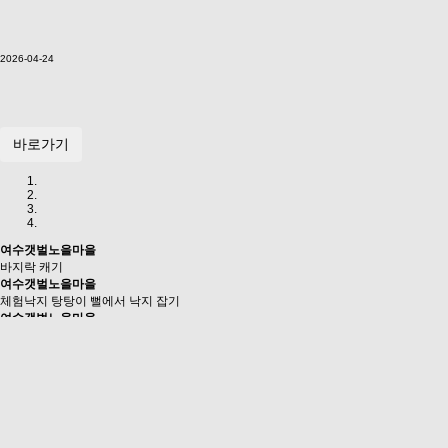
2026-04-24
바로가기
여수갯벌노을마을
바지락 캐기
여수갯벌노을마을
체험낙지 탕탕이 뻘에서 낙지 잡기
여수갯벌노을마을
개운한 바지락탕을 위해 바지락 캐기
여수갯벌노을마을
행복한 아이들 감자캐기
Previous
Next
GALLERY