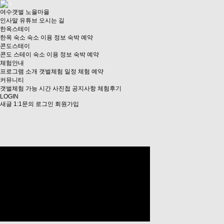
여수갯벌 노을마을
인사말
유튜브
오시는 길
한옥스테이
한옥 숙소
숙소 이용 정보
숙박 예약
콘도스테이
콘도 스테이
숙소 이용 정보
숙박 예약
체험안내
프로그램 소개
갯벌체험 일정
체험 예약
커뮤니티
갯벌체험 가능 시간
사진첩
공지사항
체험후기
LOGIN
새글
1:1문의
로그인
회원가입