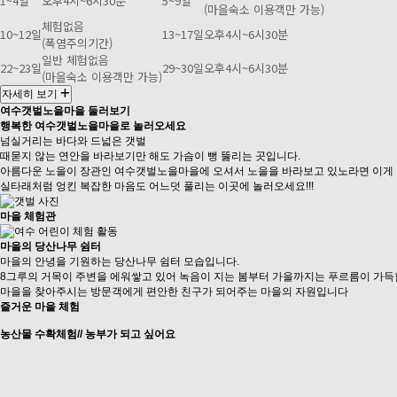
1~4일
오후4시~6시30분
5~9일
(마을숙소 이용객만 가능)
체험없음
10~12일
13~17일
오후4시~6시30분
(폭염주의기간)
일반 체험없음
22~23일
29~30일
오후4시~6시30분
(마을숙소 이용객만 가능)
자세히 보기
여수갯벌노을마을
둘러보기
행복한 여수갯벌노을마을로 놀러오세요
넘실거리는 바다와 드넓은 갯벌
때묻지 않는 연안을 바라보기만 해도 가슴이 뻥 뚫리는 곳입니다.
아름다운 노을이 장관인 여수갯벌노을마을에 오셔서 노을을 바라보고 있노라면 이게 
실타래처럼 엉킨 복잡한 마음도 어느덧 풀리는 이곳에 놀러오세요!!!
마을
체험관
마을의 당산나무 쉼터
마을의 안녕을 기원하는 당산나무 쉼터 모습입니다.
8그루의 거목이 주변을 에워쌓고 있어 녹음이 지는 봄부터 가을까지는 푸르름이 가득
마을을 찾아주시는 방문객에게 편안한 친구가 되어주는 마을의 자원입니다
즐거운 마을 체험
농산물 수확체험// 농부가 되고 싶어요