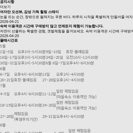
공지사항
더보기
여자만 오션뷰, 감성 가득 힐링 스테이
눈을 뜨는 순간, 창밖으로 펼쳐지는 푸른 바다. 하루의 시작을 특별하게 만들어줄 여자만
2026-04-21
숙박 이용객은 시간에 구애받지 않고 언제든지 체험이 가능합니다.
자연이 선물하는 특별한 경험, 갯벌체험을 즐겨보세요. 숙박 이용객은 시간에 구애받지
2026-04-20
물때
시간표
5월
1일~5일
오후3시~5시30분
9일~10일
휴장-물때없음
16일~17일
오후3시~5시30분
24일~25일
오전10시~12시30분
30일~31일
오후3시~5시30분
6월 6일~7일
오후4시~6시30분
6월
6~7일
오후4시~6시30분
13일
오후2시~4시30분
20~21일
휴장-물때없음
27~28일
오후2시~4시30분
7월
일반 체험없음
4~5일
오후4시~6시30분
11~12일
(마을숙소 이용객만 가능)
일반 체험없음
18~19일
오후4시~6시30분
24~26일
(마을숙소 이용객만 가능)
체험없음
27~28일
29~31일
오후4시~6시30분
(폭염주의기간)
8월
일반 체험없음